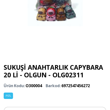
SUKUŞİ ANAHTARLIK CAPYBARA
20 Lİ - OLGUN - OLG02311
Ürün Kodu:
O300004
Barkod:
6972547456272
PSTL