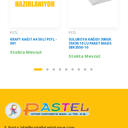
PSTL
PSTL
KRAFT KAĞIT A4 50 Lİ PSTL -
SULUBOYA KAĞIDI 300GR.
001
35X50 10 LU PAKET MASİS
SBK3550-10
Stokta Mevcut
Stokta Mevcut
E-Posta:
bilgi@pastelkitapkirtasiye.com