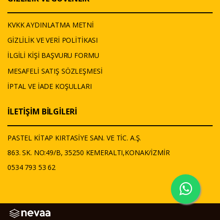
KVKK AYDINLATMA METNİ
GİZLİLİK VE VERİ POLİTİKASI
İLGİLİ KİŞİ BAŞVURU FORMU
MESAFELİ SATIŞ SÖZLEŞMESİ
İPTAL VE İADE KOŞULLARI
İLETİŞİM BİLGİLERİ
PASTEL KİTAP KIRTASİYE SAN. VE TİC. A.Ş.
863. SK. NO:49/B, 35250 KEMERALTI,KONAK/İZMİR
0534 793 53 62