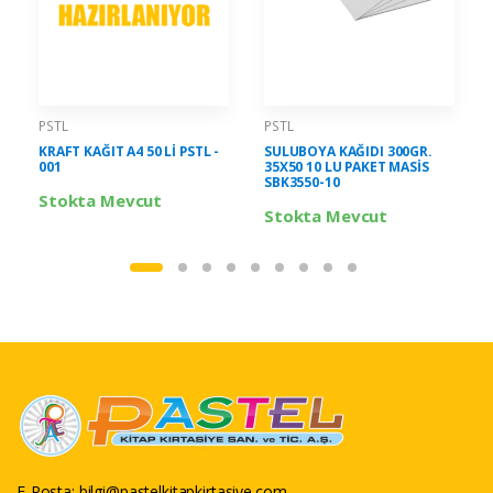
PSTL
PSTL
KRAFT KAĞIT A4 50 Lİ PSTL -
SULUBOYA KAĞIDI 300GR.
001
35X50 10 LU PAKET MASİS
SBK3550-10
Stokta Mevcut
Stokta Mevcut
E-Posta:
bilgi@pastelkitapkirtasiye.com