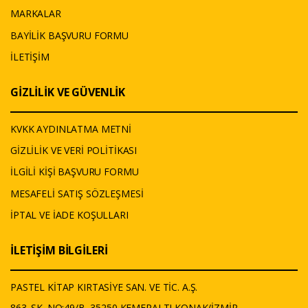
MARKALAR
BAYİLİK BAŞVURU FORMU
İLETİŞİM
GİZLİLİK VE GÜVENLİK
KVKK AYDINLATMA METNİ
GİZLİLİK VE VERİ POLİTİKASI
İLGİLİ KİŞİ BAŞVURU FORMU
MESAFELİ SATIŞ SÖZLEŞMESİ
İPTAL VE İADE KOŞULLARI
İLETİŞİM BİLGİLERİ
PASTEL KİTAP KIRTASİYE SAN. VE TİC. A.Ş.
863. SK. NO:49/B, 35250 KEMERALTI,KONAK/İZMİR