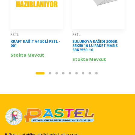
PSTL
PSTL
KRAFT KAĞIT A4 50 Lİ PSTL -
SULUBOYA KAĞIDI 300GR.
001
35X50 10 LU PAKET MASİS
SBK3550-10
Stokta Mevcut
Stokta Mevcut
E-Posta:
bilgi@pastelkitapkirtasiye.com