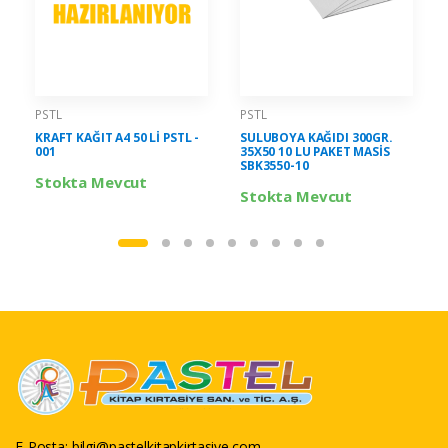
PSTL
PSTL
KRAFT KAĞIT A4 50 Lİ PSTL -
SULUBOYA KAĞIDI 300GR.
001
35X50 10 LU PAKET MASİS
SBK3550-10
Stokta Mevcut
Stokta Mevcut
E-Posta:
bilgi@pastelkitapkirtasiye.com