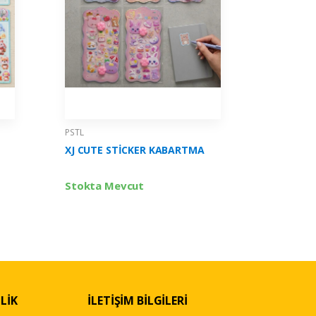
PSTL
PSTL
XJ CUTE STİCKER KABARTMA
3D STİC
Stokta Mevcut
Stokta 
LİK
İLETİŞİM BİLGİLERİ