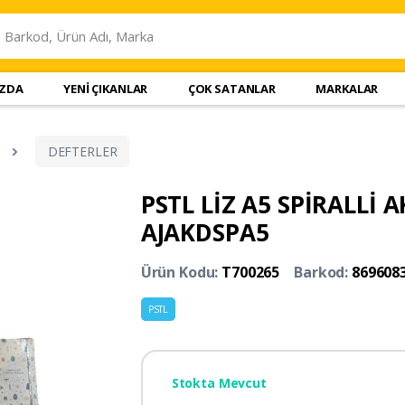
IZDA
YENİ ÇIKANLAR
ÇOK SATANLAR
MARKALAR
DEFTERLER
PSTL LİZ A5 SPİRALLİ 
AJAKDSPA5
Ürün Kodu:
T700265
Barkod:
869608
PSTL
Stokta Mevcut