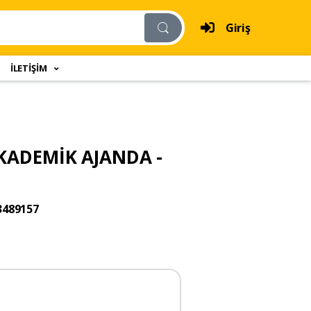
Giriş
İLETİŞİM
AKADEMİK AJANDA -
3489157