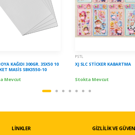
PSTL
OYA KAĞIDI 300GR. 35X50 10
XJ SLC STİCKER KABARTMA
KET MASİS SBK3550-10
ta Mevcut
Stokta Mevcut
LİNKLER
GİZLİLİK VE GÜVEN