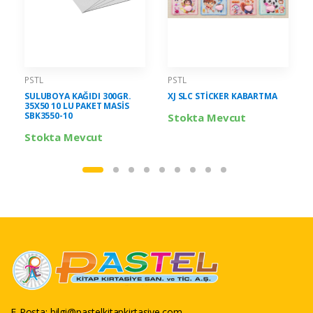
PSTL
PSTL
SULUBOYA KAĞIDI 300GR.
XJ SLC STİCKER KABARTMA
35X50 10 LU PAKET MASİS
SBK3550-10
Stokta Mevcut
Stokta Mevcut
E-Posta:
bilgi@pastelkitapkirtasiye.com