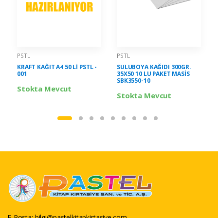
PSTL
PSTL
KRAFT KAĞIT A4 50 Lİ PSTL -
SULUBOYA KAĞIDI 300GR.
001
35X50 10 LU PAKET MASİS
SBK3550-10
Stokta Mevcut
Stokta Mevcut
E-Posta:
bilgi@pastelkitapkirtasiye.com