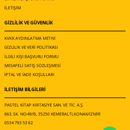
İLETİŞİM
GİZLİLİK VE GÜVENLİK
KVKK AYDINLATMA METNİ
GİZLİLİK VE VERİ POLİTİKASI
İLGİLİ KİŞİ BAŞVURU FORMU
MESAFELİ SATIŞ SÖZLEŞMESİ
İPTAL VE İADE KOŞULLARI
İLETİŞİM BİLGİLERİ
PASTEL KİTAP KIRTASİYE SAN. VE TİC. A.Ş.
863. SK. NO:49/B, 35250 KEMERALTI,KONAK/İZMİR
0534 793 53 62