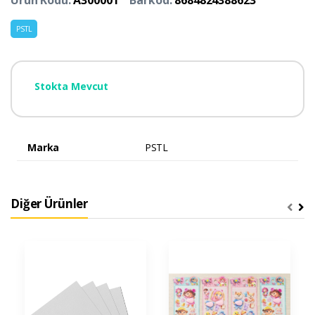
Ürün Kodu:
A300001
Barkod:
8684824388623
PSTL
Stokta Mevcut
Marka
PSTL
Diğer Ürünler