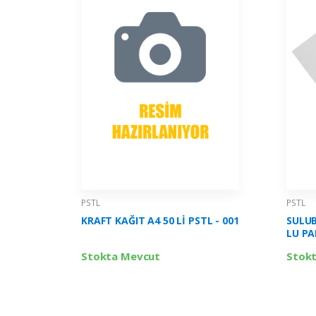
PSTL
PSTL
KRAFT KAĞIT A4 50 Lİ PSTL - 001
SULUB
LU PA
Stokta Mevcut
Stok