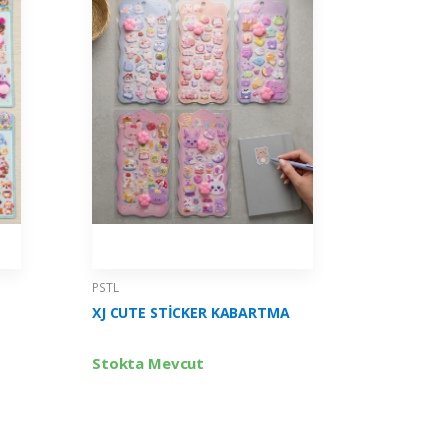
PSTL
PSTL
XJ CUTE STİCKER KABARTMA
3D STİC
Stokta Mevcut
Stokta 