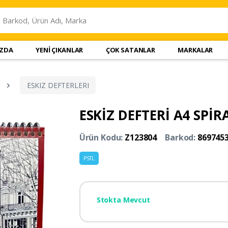
IZDA
YENİ ÇIKANLAR
ÇOK SATANLAR
MARKALAR
ESKIZ DEFTERLERI
ESKİZ DEFTERİ A4 SPİR
Ürün Kodu:
Z123804
Barkod:
869745
PSTL
Stokta Mevcut