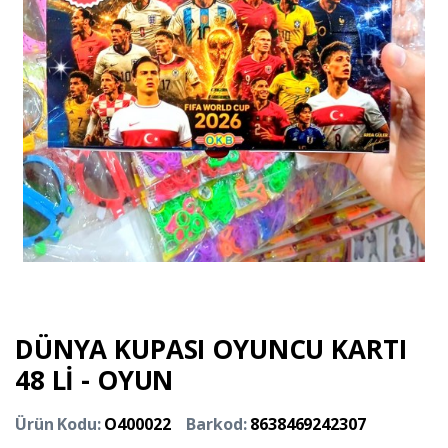
DÜNYA KUPASI OYUNCU KARTI
48 Lİ - OYUN
Ürün Kodu:
O400022
Barkod:
8638469242307