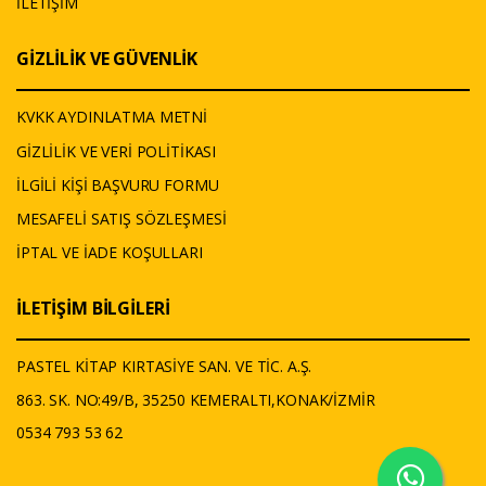
İLETİŞİM
GİZLİLİK VE GÜVENLİK
KVKK AYDINLATMA METNİ
GİZLİLİK VE VERİ POLİTİKASI
İLGİLİ KİŞİ BAŞVURU FORMU
MESAFELİ SATIŞ SÖZLEŞMESİ
İPTAL VE İADE KOŞULLARI
İLETİŞİM BİLGİLERİ
PASTEL KİTAP KIRTASİYE SAN. VE TİC. A.Ş.
863. SK. NO:49/B, 35250 KEMERALTI,KONAK/İZMİR
0534 793 53 62