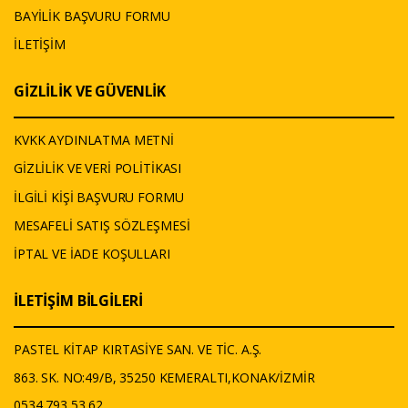
BAYİLİK BAŞVURU FORMU
İLETİŞİM
GİZLİLİK VE GÜVENLİK
KVKK AYDINLATMA METNİ
GİZLİLİK VE VERİ POLİTİKASI
İLGİLİ KİŞİ BAŞVURU FORMU
MESAFELİ SATIŞ SÖZLEŞMESİ
İPTAL VE İADE KOŞULLARI
İLETİŞİM BİLGİLERİ
PASTEL KİTAP KIRTASİYE SAN. VE TİC. A.Ş.
863. SK. NO:49/B, 35250 KEMERALTI,KONAK/İZMİR
0534 793 53 62