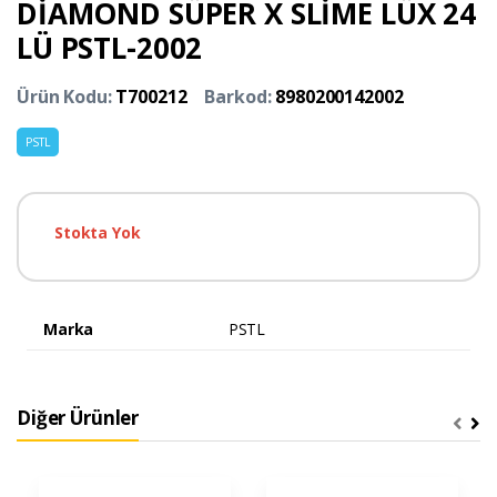
DİAMOND SÜPER X SLİME LÜX 24
LÜ PSTL-2002
Ürün Kodu:
T700212
Barkod:
8980200142002
PSTL
Stokta Yok
Marka
PSTL
Diğer Ürünler