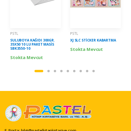
PSTL
PSTL
SULUBOYA KAĞIDI 300GR.
XJ SLC STİCKER KABARTMA
35X50 10 LU PAKET MASİS
SBK3550-10
Stokta Mevcut
Stokta Mevcut
E-Posta:
bilgi@pastelkitapkirtasiye.com