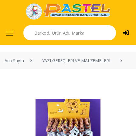
Ana Sayfa
YAZI GEREÇLERI VE MALZEMELERI
V