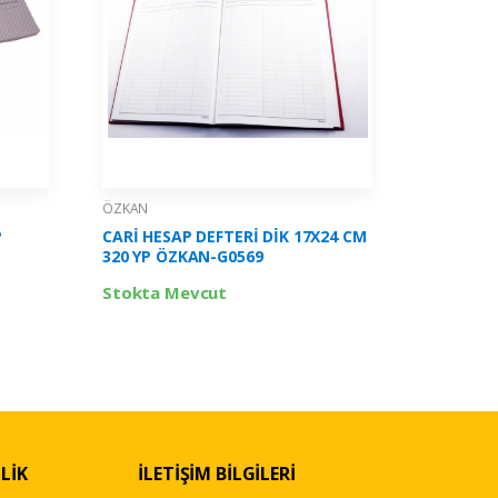
ÖZKAN
ÖZKAN
P
CARİ HESAP DEFTERİ DİK 17X24 CM
SENET BL
320 YP ÖZKAN-G0569
- G0184
Stokta Mevcut
Stokta 
LİK
İLETİŞİM BİLGİLERİ