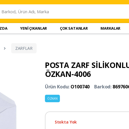
IZDA
YENİ ÇIKANLAR
ÇOK SATANLAR
MARKALAR
ZARFLAR
POSTA ZARF SİLİKONLU
ÖZKAN-4006
Ürün Kodu:
O100740
Barkod:
869760
ÖZKAN
Stokta Yok