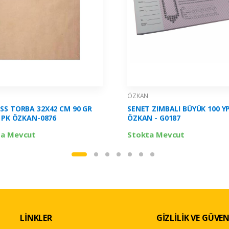
ÖZKAN
SS TORBA 32X42 CM 90 GR
SENET ZIMBALI BÜYÜK 100 Y
İ PK ÖZKAN-0876
ÖZKAN - G0187
ta Mevcut
Stokta Mevcut
LİNKLER
GİZLİLİK VE GÜVEN