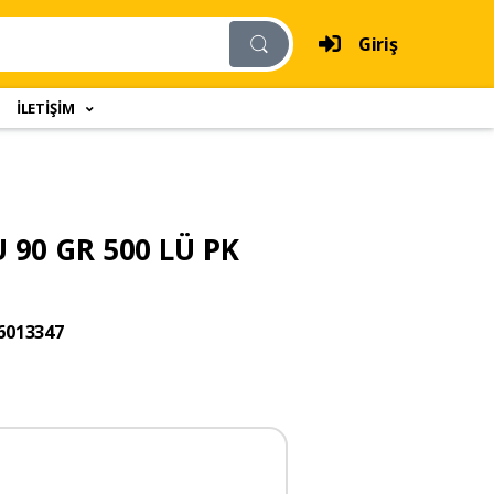
Giriş
İLETİŞİM
 90 GR 500 LÜ PK
6013347