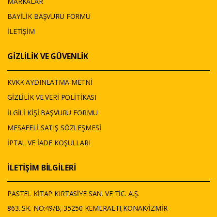
MARKALAR
BAYİLİK BAŞVURU FORMU
İLETİŞİM
GİZLİLİK VE GÜVENLİK
KVKK AYDINLATMA METNİ
GİZLİLİK VE VERİ POLİTİKASI
İLGİLİ KİŞİ BAŞVURU FORMU
MESAFELİ SATIŞ SÖZLEŞMESİ
İPTAL VE İADE KOŞULLARI
İLETİŞİM BİLGİLERİ
PASTEL KİTAP KIRTASİYE SAN. VE TİC. A.Ş.
863. SK. NO:49/B, 35250 KEMERALTI,KONAK/İZMİR