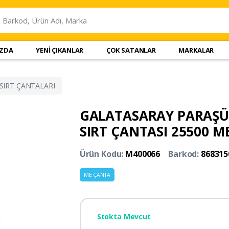
IZDA
YENİ ÇIKANLAR
ÇOK SATANLAR
MARKALAR
SIRT ÇANTALARI
GALATASARAY PARAŞÜ
SIRT ÇANTASI 25500 M
Ürün Kodu:
M400066
Barkod:
868315
ME ÇANTA
Stokta Mevcut