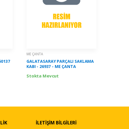
ME ÇANTA
ME ÇANTA
50137
GALATASARAY PARÇALI SAKLAMA
FENERBAH
KABI - 26937 - ME ÇANTA
KARTON 
- 729282
Stokta Mevcut
Stokta 
LİK
İLETİŞİM BİLGİLERİ