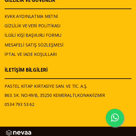
KVKK AYDINLATMA METNİ
GİZLİLİK VE VERİ POLİTİKASI
İLGİLİ KİŞİ BAŞVURU FORMU
MESAFELİ SATIŞ SÖZLEŞMESİ
İPTAL VE İADE KOŞULLARI
İLETİŞİM BİLGİLERİ
PASTEL KİTAP KIRTASİYE SAN. VE TİC. A.Ş.
863. SK. NO:49/B, 35250 KEMERALTI,KONAK/İZMİR
0534 793 53 62