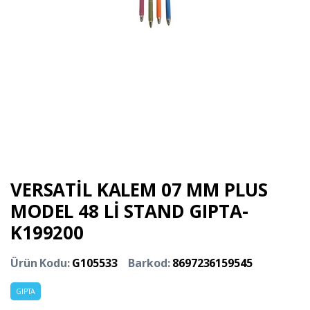
VERSATİL KALEM 07 MM PLUS
MODEL 48 Lİ STAND GIPTA-
K199200
Ürün Kodu:
G105533
Barkod:
8697236159545
GIPTA