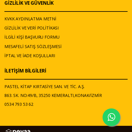
GİZLİLİK VE GÜVENLİK
KVKK AYDINLATMA METNİ
GİZLİLİK VE VERİ POLİTİKASI
İLGİLİ KİŞİ BAŞVURU FORMU
MESAFELİ SATIŞ SÖZLEŞMESİ
İPTAL VE İADE KOŞULLARI
İLETİŞİM BİLGİLERİ
PASTEL KİTAP KIRTASİYE SAN. VE TİC. A.Ş.
863. SK. NO:49/B, 35250 KEMERALTI,KONAK/İZMİR
0534 793 53 62