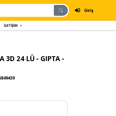
Giriş
İLETİŞİM
3D 24 LÜ - GIPTA -
6849439