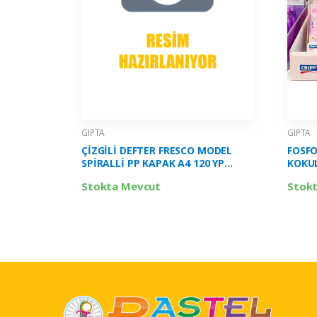
GIPTA
GIPTA
ÇİZGİLİ DEFTER FRESCO MODEL
FOSFO
SPİRALLİ PP KAPAK A4 120 YP
KOKUL
GIPTA-4938000
F1424
Stokta Mevcut
Stok