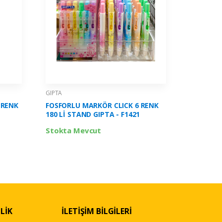
GIPTA
GIPTA
 RENK
FOSFORLU MARKÖR CLICK 6 RENK
JEL KALE
180 Lİ STAND GIPTA - F1421
RENK 05 
K4255
Stokta Mevcut
Stokta 
LİK
İLETİŞİM BİLGİLERİ