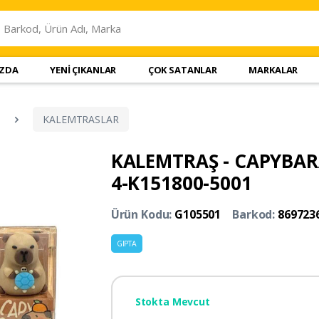
IZDA
YENİ ÇIKANLAR
ÇOK SATANLAR
MARKALAR
KALEMTRASLAR
KALEMTRAŞ - CAPYBARA 
4-K151800-5001
Ürün Kodu:
G105501
Barkod:
869723
GIPTA
Stokta Mevcut