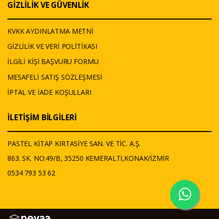
GİZLİLİK VE GÜVENLİK
KVKK AYDINLATMA METNİ
GİZLİLİK VE VERİ POLİTİKASI
İLGİLİ KİŞİ BAŞVURU FORMU
MESAFELİ SATIŞ SÖZLEŞMESİ
İPTAL VE İADE KOŞULLARI
İLETİŞİM BİLGİLERİ
PASTEL KİTAP KIRTASİYE SAN. VE TİC. A.Ş.
863. SK. NO:49/B, 35250 KEMERALTI,KONAK/İZMİR
0534 793 53 62