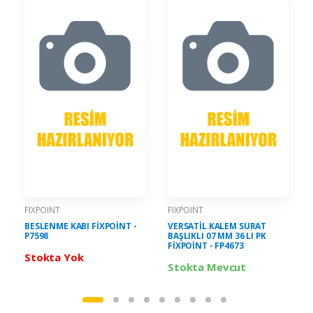
FIXPOINT
FIXPOINT
BESLENME KABI FİXPOİNT -
VERSATİL KALEM SURAT
P7598
BAŞLIKLI 07 MM 36 LI PK
FİXPOİNT - FP4673
Stokta Yok
Stokta Mevcut