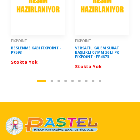
FIXPOINT
FIXPOINT
BESLENME KABI FİXPOİNT -
VERSATİL KALEM SURAT
P7598
BAŞLIKLI 07 MM 36 LI PK
FİXPOİNT - FP4673
Stokta Yok
Stokta Yok