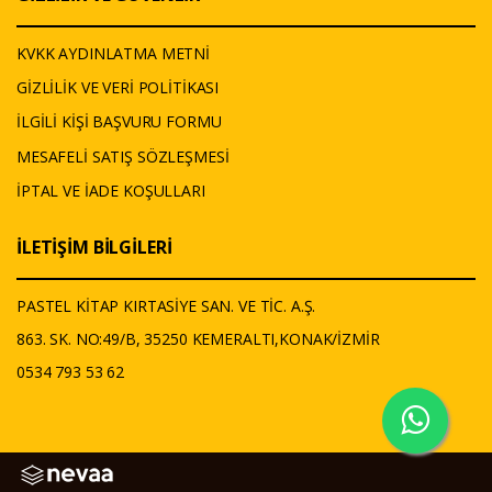
KVKK AYDINLATMA METNİ
GİZLİLİK VE VERİ POLİTİKASI
İLGİLİ KİŞİ BAŞVURU FORMU
MESAFELİ SATIŞ SÖZLEŞMESİ
İPTAL VE İADE KOŞULLARI
İLETİŞİM BİLGİLERİ
PASTEL KİTAP KIRTASİYE SAN. VE TİC. A.Ş.
863. SK. NO:49/B, 35250 KEMERALTI,KONAK/İZMİR
0534 793 53 62