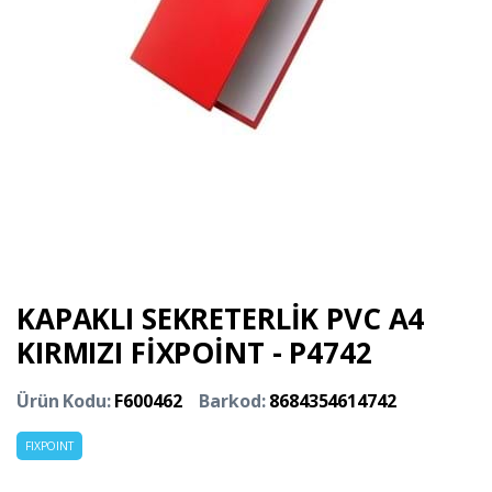
KAPAKLI SEKRETERLİK PVC A4
KIRMIZI FİXPOİNT - P4742
Ürün Kodu:
F600462
Barkod:
8684354614742
FIXPOINT