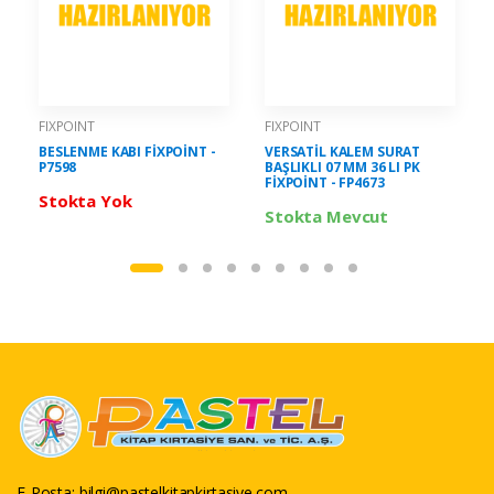
FIXPOINT
FIXPOINT
BESLENME KABI FİXPOİNT -
VERSATİL KALEM SURAT
P7598
BAŞLIKLI 07 MM 36 LI PK
FİXPOİNT - FP4673
Stokta Yok
Stokta Mevcut
E-Posta:
bilgi@pastelkitapkirtasiye.com