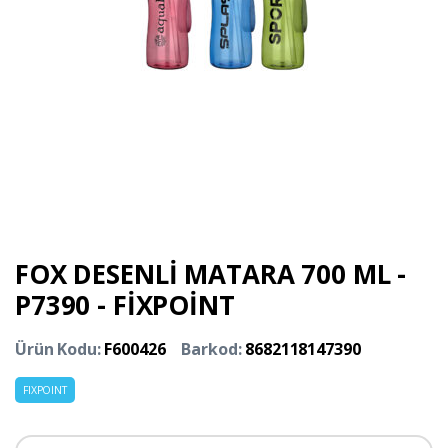
FOX DESENLİ MATARA 700 ML -
P7390 - FİXPOİNT
Ürün Kodu:
F600426
Barkod:
8682118147390
FIXPOINT