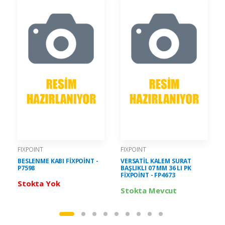
FIXPOINT
FIXPOINT
BESLENME KABI FİXPOİNT -
VERSATİL KALEM SURAT
P7598
BAŞLIKLI 07 MM 36 LI PK
FİXPOİNT - FP4673
Stokta Yok
Stokta Mevcut