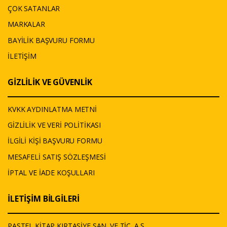
ÇOK SATANLAR
MARKALAR
BAYİLİK BAŞVURU FORMU
İLETİŞİM
GİZLİLİK VE GÜVENLİK
KVKK AYDINLATMA METNİ
GİZLİLİK VE VERİ POLİTİKASI
İLGİLİ KİŞİ BAŞVURU FORMU
MESAFELİ SATIŞ SÖZLEŞMESİ
İPTAL VE İADE KOŞULLARI
İLETİŞİM BİLGİLERİ
PASTEL KİTAP KIRTASİYE SAN. VE TİC. A.Ş.