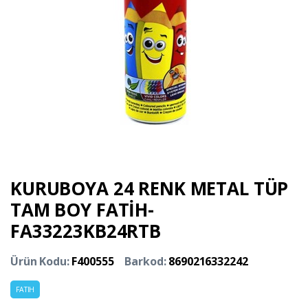
KURUBOYA 24 RENK METAL TÜP
TAM BOY FATİH-
FA33223KB24RTB
Ürün Kodu:
F400555
Barkod:
8690216332242
FATIH