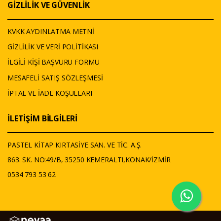
GİZLİLİK VE GÜVENLİK
KVKK AYDINLATMA METNİ
GİZLİLİK VE VERİ POLİTİKASI
İLGİLİ KİŞİ BAŞVURU FORMU
MESAFELİ SATIŞ SÖZLEŞMESİ
İPTAL VE İADE KOŞULLARI
İLETİŞİM BİLGİLERİ
PASTEL KİTAP KIRTASİYE SAN. VE TİC. A.Ş.
863. SK. NO:49/B, 35250 KEMERALTI,KONAK/İZMİR
0534 793 53 62