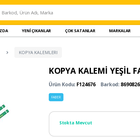
IZDA
YENİ ÇIKANLAR
ÇOK SATANLAR
MARKALAR
KOPYA KALEMLERI
KOPYA KALEMİ YEŞİL F
Ürün Kodu:
F124676
Barkod:
8690826
FABER
Stokta Mevcut