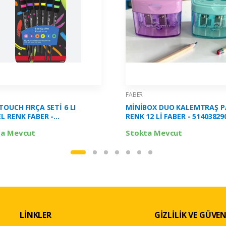
FABER
TOUCH FIRÇA SETİ 6 LI
MİNİBOX DUO KALEMTRAŞ P
L RENK FABER -
RENK 12 Lİ FABER - 51403829
81622000
ta Mevcut
Stokta Mevcut
LİNKLER
GİZLİLİK VE GÜVEN