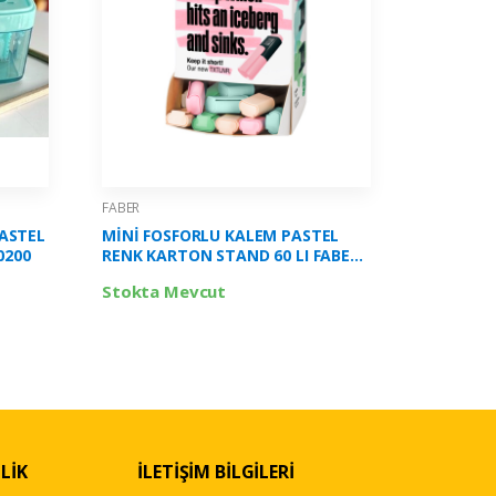
FABER
FABER
ASTEL
MİNİ FOSFORLU KALEM PASTEL
MİNİ FO
0200
RENK KARTON STAND 60 LI FABER -
KARTON S
5030154200000
50301542
Stokta Mevcut
Stokta 
LİK
İLETİŞİM BİLGİLERİ