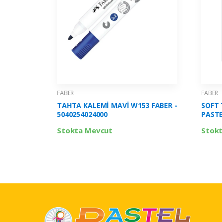
FABER
FABER
TAHTA KALEMİ MAVİ W153 FABER -
SOFT 
5040254024000
PASTE
56004
Stokta Mevcut
Stok