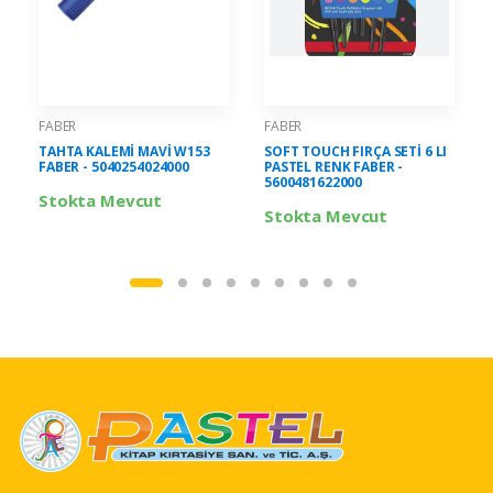
FABER
FABER
TAHTA KALEMİ MAVİ W153
SOFT TOUCH FIRÇA SETİ 6 LI
FABER - 5040254024000
PASTEL RENK FABER -
5600481622000
Stokta Mevcut
Stokta Mevcut