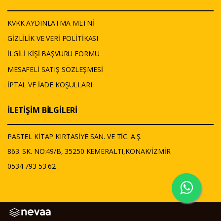
KVKK AYDINLATMA METNİ
GİZLİLİK VE VERİ POLİTİKASI
İLGİLİ KİŞİ BAŞVURU FORMU
MESAFELİ SATIŞ SÖZLEŞMESİ
İPTAL VE İADE KOŞULLARI
İLETİŞİM BİLGİLERİ
PASTEL KİTAP KIRTASİYE SAN. VE TİC. A.Ş.
863. SK. NO:49/B, 35250 KEMERALTI,KONAK/İZMİR
0534 793 53 62