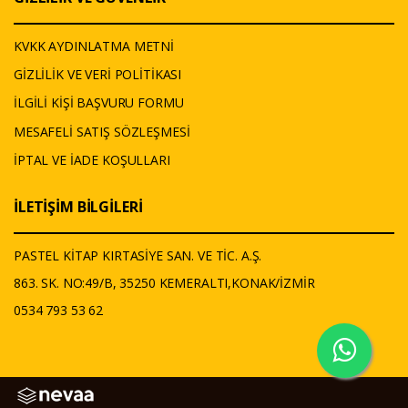
KVKK AYDINLATMA METNİ
GİZLİLİK VE VERİ POLİTİKASI
İLGİLİ KİŞİ BAŞVURU FORMU
MESAFELİ SATIŞ SÖZLEŞMESİ
İPTAL VE İADE KOŞULLARI
İLETİŞİM BİLGİLERİ
PASTEL KİTAP KIRTASİYE SAN. VE TİC. A.Ş.
863. SK. NO:49/B, 35250 KEMERALTI,KONAK/İZMİR
0534 793 53 62