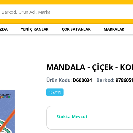
IZDA
YENİ ÇIKANLAR
ÇOK SATANLAR
MARKALAR
MANDALA - ÇİÇEk - KOL
Ürün Kodu:
D600034
Barkod:
978605
4E YAYIN
Stokta Mevcut