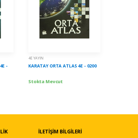
4E YAYIN
4E YAYIN
4E -
KARATAY ORTA ATLAS 4E - 0200
KARATAY 
Stokta Mevcut
Stokta 
LİK
İLETİŞİM BİLGİLERİ