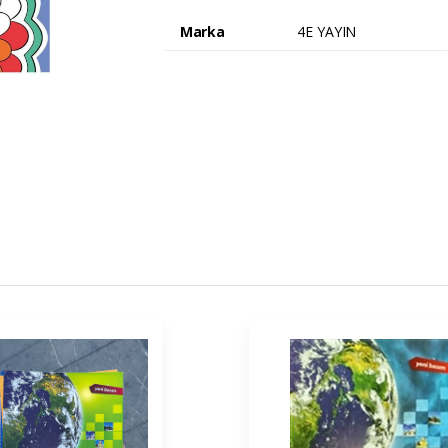
Marka
4E YAYIN