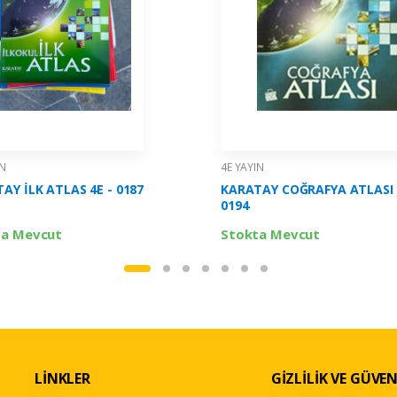
IN
4E YAYIN
AY İLK ATLAS 4E - 0187
KARATAY COĞRAFYA ATLASI 
0194
ta Mevcut
Stokta Mevcut
LİNKLER
GİZLİLİK VE GÜVEN