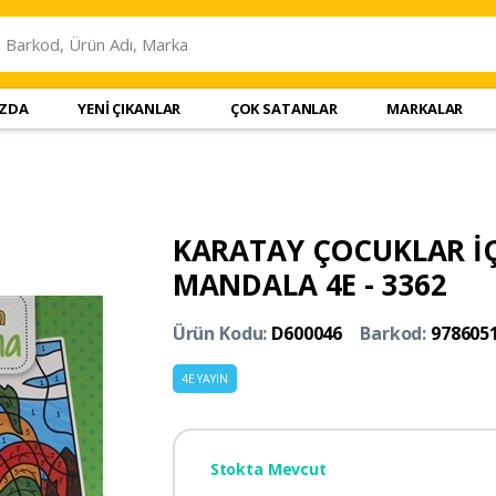
IZDA
YENİ ÇIKANLAR
ÇOK SATANLAR
MARKALAR
KARATAY ÇOCUKLAR İÇİ
MANDALA 4E - 3362
Ürün Kodu:
D600046
Barkod:
978605
4E YAYIN
Stokta Mevcut