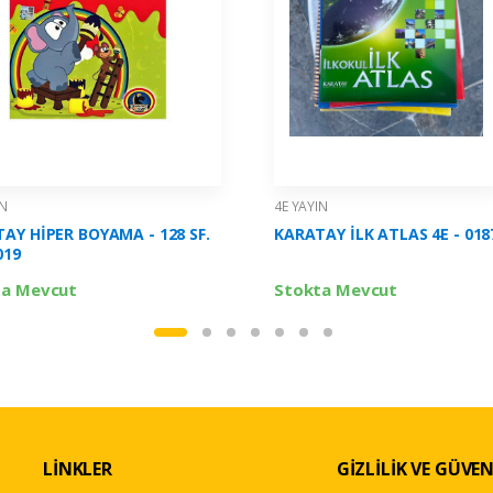
IN
4E YAYIN
AY HİPER BOYAMA - 128 SF.
KARATAY İLK ATLAS 4E - 018
019
ta Mevcut
Stokta Mevcut
LİNKLER
GİZLİLİK VE GÜVEN