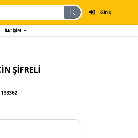
Giriş
İLETİŞİM
N ŞİFRELİ
1133362