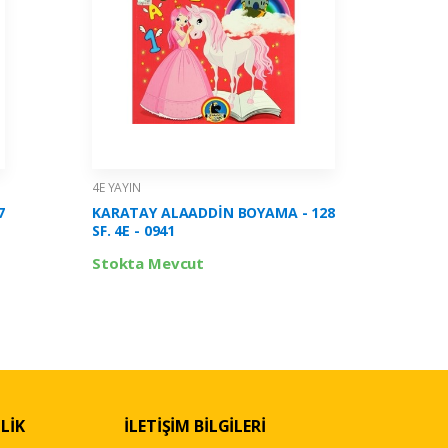
4E YAYIN
4E YAYIN
7
KARATAY ALAADDİN BOYAMA - 128
KARATAY 
SF. 4E - 0941
0934
Stokta Mevcut
Stokta 
LİK
İLETİŞİM BİLGİLERİ