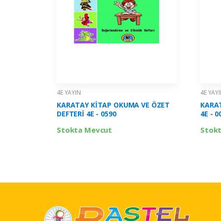
4E YAYIN
4E YAY
KARATAY KİTAP OKUMA VE ÖZET
KARAT
DEFTERİ 4E - 0590
4E - 0
Stokta Mevcut
Stok